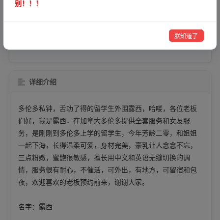
别！！！
VIP可见
微信号
朕知道了
注：合作前请认真核实对方身份，以免造成不必要的损失！
详细介绍
多伦多私钟，舌功了得的留学生外围露西，哈喽，各位老板
们好，我是露西，在加拿大多伦多提供全套服务和女友服
务，是刚刚到多伦多上学的留学生，今年芳龄二零，和姐姐
一起下海，长得温柔可爱，身材完美，豪乳让人念念不忘，
三点粉嫩，蜜鲍很敏感，擅长用中文和英语无缝切换的调
情，服务很有耐心，不催活，可外出，有地方，可留宿和包
夜，欢迎喜欢的老板预约前来，谢谢大家。
名字：露西