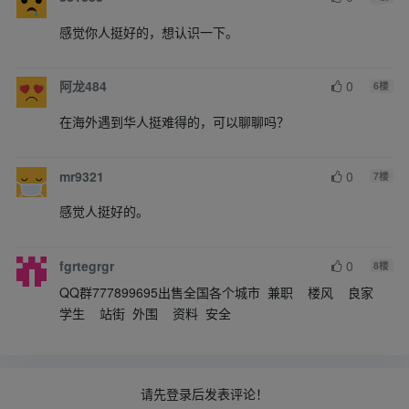
感觉你人挺好的，想认识一下。
阿龙484
0
6
楼
在海外遇到华人挺难得的，可以聊聊吗？
mr9321
0
7
楼
感觉人挺好的。
fgrtegrgr
0
8
楼
QQ群777899695出售全国各个城市 兼职 楼风 良家
学生 站街 外围 资料 安全
请先登录后发表评论！