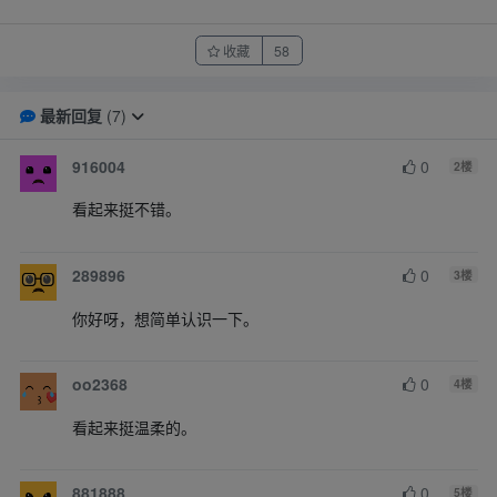
收藏
58
最新回复
(
7
)
916004
0
2
楼
看起来挺不错。
289896
0
3
楼
你好呀，想简单认识一下。
oo2368
0
4
楼
看起来挺温柔的。
881888
0
5
楼