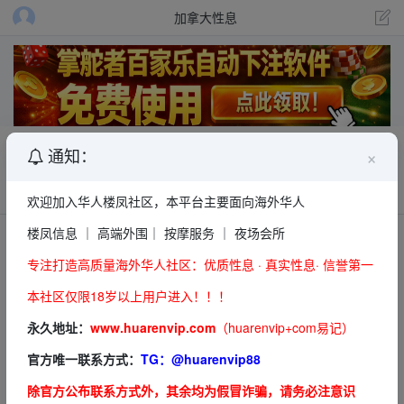
加拿大性息
多伦多私钟，舌功了得的留学生外围露西
×
通知：
信息发布员
6723
欢迎加入华人楼凤社区，本平台主要面向海外华人
楼凤信息 ｜ 高端外围｜ 按摩服务 ｜ 夜场会所
联系方式
专注打造高质量海外华人社区：优质性息 · 真实性息· 信誉第一
本社区仅限18岁以上用户进入！！！
永久地址：
www.huarenvip.com
（huarenvip+com易记）
该内容仅 VIP 会员可见
VIP可见
手机号
官方唯一联系方式：
TG：
@huarenvip88
升级 VIP
除官方公布联系方式外，其余均为假冒诈骗，请务必注意识