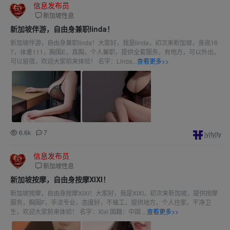
信息发布员
新加坡性息
新加坡伴游，自由身兼职linda！
新加坡伴游，自由身兼职linda！大家好，我是linda，初次来新加坡，身高16
7，体重111，胸围E，真胸，个人兼职，提供全套服务，有地方，可以外出，
可以留宿，欢迎大家前来体验！ 名字：Linda...
查看更多>>
6.6k
7
jyjtyjty
信息发布员
新加坡性息
新加坡按摩，自由身按摩XIXI！
新加坡按摩，自由身按摩XIXI！大家好，我是XIXI，初次来新加坡，提供按摩
服务，胸围F，手法专业，态度好，不催工，提供地方，个人住家，干净卫
生，欢迎大家前来体验！ 名字：Xixi 国籍：中国 ...
查看更多>>