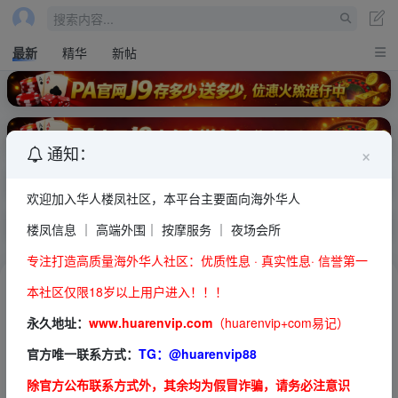
搜索内容...
最新
精华
新帖
×
通知：
升级VIP
文字广告位
文字广告位
欢迎加入华人楼凤社区，本平台主要面向海外华人
文字广告位
PA官网J9
升级VIP
楼凤信息 ｜ 高端外围｜ 按摩服务 ｜ 夜场会所
专注打造高质量海外华人社区：优质性息 · 真实性息· 信誉第一
本社区仅限18岁以上用户进入！！！
热门城市
永久地址：
www.huarenvip.com
（huarenvip+com易记）
官方唯一联系方式：
TG：
@huarenvip88
除官方公布联系方式外，其余均为假冒诈骗，请务必注意识
欧盟
马来西亚
新加坡
泰国
越南