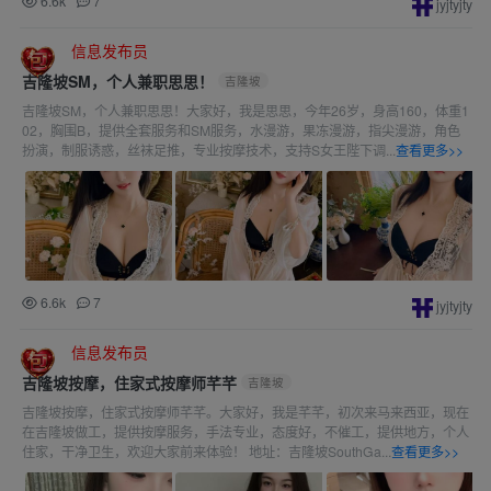
6.6k
7
jyjtyjty
信息发布员
吉隆坡SM，个人兼职思思！
吉隆坡
吉隆坡SM，个人兼职思思！大家好，我是思思，今年26岁，身高160，体重1
02，胸围B，提供全套服务和SM服务，水漫游，果冻漫游，指尖漫游，角色
扮演，制服诱惑，丝袜足推，专业按摩技术，支持S女王陛下调...
查看更多>>
6.6k
7
jyjtyjty
信息发布员
吉隆坡按摩，住家式按摩师芊芊
吉隆坡
吉隆坡按摩，住家式按摩师芊芊。大家好，我是芊芊，初次来马来西亚，现在
在吉隆坡做工，提供按摩服务，手法专业，态度好，不催工，提供地方，个人
住家，干净卫生，欢迎大家前来体验！ 地址：吉隆坡SouthGa...
查看更多>>