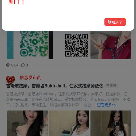
别！！！
大家好，我们提供吉隆坡下水服务，顶级美女，全城上门。我们是一家多年的
品牌老店，做的就是服务和性价比，专做回头客，注重服务！ 本地女生、中
国、日本、韩国、哈萨克、俄罗斯、越南、本地华人、本地马来妹等，...
朕知道了
查看更多>>
6.6k
0
信息发布员
吉隆坡按摩，吉隆坡Bukit Jalil，住家式按摩师依依
吉隆坡
吉隆坡按摩，吉隆坡Bukit Jalil，住家式按摩师依依。大家好，我是依依，初
次来马来西亚，现在在吉隆坡做工，提供按摩服务，手法专业，态度好，不催
工，提供地方，干净卫生，欢迎大家前来体验！ 地址：...
查看更多>>