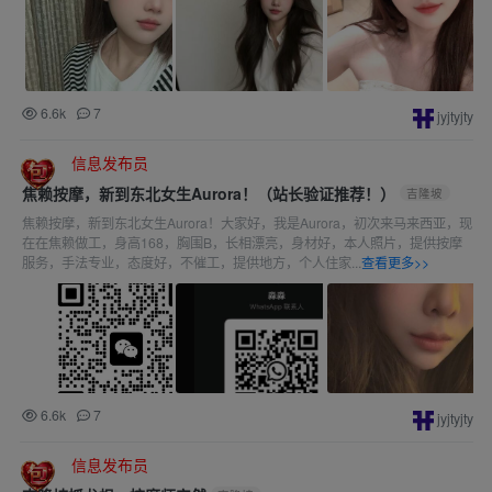
6.6k
7
jyjtyjty
信息发布员
焦赖按摩，新到东北女生Aurora！（站长验证推荐！）
吉隆坡
焦赖按摩，新到东北女生Aurora！大家好，我是Aurora，初次来马来西亚，现
在在焦赖做工，身高168，胸围B，长相漂亮，身材好，本人照片，提供按摩
服务，手法专业，态度好，不催工，提供地方，个人住家...
查看更多>>
6.6k
7
jyjtyjty
信息发布员