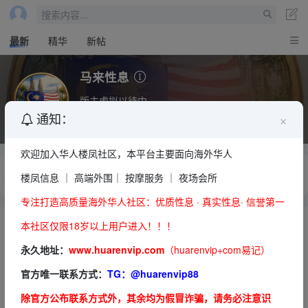
搜索内容...
最新
精华
新帖
马来性息
版主虚拟以待中...
×
通知：
主题数：
6712
今日贴子：
0
欢迎加入华人楼凤社区，本平台主要面向海外华人
全部：
楼凤信息 ｜ 高端外围｜ 按摩服务 ｜ 夜场会所
吉隆坡
新山
槟城
雪兰莪
霹雳
马六甲
森美兰
柔佛
全部
专注打造高质量海外华人社区：优质性息 · 真实性息· 信誉第一
本社区仅限18岁以上用户进入！！！
永久地址：
www.huarenvip.com
（huarenvip+com易记）
官方唯一联系方式：
TG：
@huarenvip88
信息发布员
除官方公布联系方式外，其余均为假冒诈骗，请务必注意识
大马.吉隆坡.顶级美女.全城上门
吉隆坡