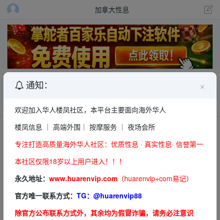
加拿大性息
多伦多楼凤，刚出道学妹KIWI
×
通知：
信息发布员
6786
欢迎加入华人楼凤社区，本平台主要面向海外华人
楼凤信息 ｜ 高端外围｜ 按摩服务 ｜ 夜场会所
联系方式
专注打造高质量海外华人社区：优质性息 · 真实性息· 信誉第一
本社区仅限18岁以上用户进入！！！
永久地址：
www.huarenvip.com
（huarenvip+com易记）
该内容仅 VIP 会员可见
VIP可见
手机号
官方唯一联系方式：
TG：
@huarenvip88
升级 VIP
除官方公布联系方式外，其余均为假冒诈骗，请务必注意识