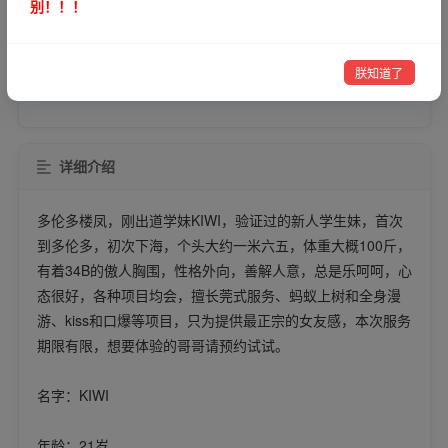
别！！！
VIP可见
微信号
朕知道了
注：合作前请认真核实对方身份，以免造成不必要的损失！
详细介绍
多伦多楼凤，刚出道学妹KIWI，验证过的新人学生妹，首次
到多伦多，初次下海，个头大约一米六五，体重大概100斤，
有着34B的傲人胸围，性格外向，善解人意，总是乐呵呵，心
态很好，各种项目均会，擅长莞式服务、蚂蚁上树和全身漫
游、kiss和口爆等项目，只为提供最正宗的女友感，本次服务
期限有限，想要体验的哥哥请预约试试。
名字：KIWI
年龄：21岁