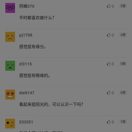
阿峰370
0
3
楼
平时都喜欢做什么？
pj1708
0
4
楼
感觉挺有缘分。
zl3115
0
5
楼
感觉挺有眼缘的。
dw9147
0
6
楼
看起来挺阳光的，可以认识一下吗？
233351
0
7
楼