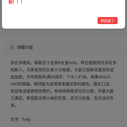
别！！！
VIP可见
微信号
朕知道了
注：合作前请认真核实对方身份，以免造成不必要的损失！
详细介绍
多伦多楼凤，御姐范十足商K女皇holly，昨日刚刚到达多伦多
的新人，乌黑发亮的头发十分柔顺，卡姿兰双眸深邃具有混
血血统，今年刚刚年满24周岁，个头1.67米。体重49公斤，
34D的真胸，期待能为哥哥带来最优质的服务，擅长口活，
欢迎电话或者短信预约，有啥特殊需求均可以提，尽最大能
力满足，希望能关照小妹的生意，还可以包夜、包天派对外
卖。
名字：holly