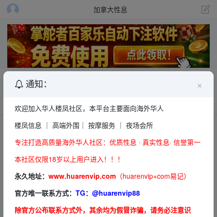
加拿大性息
多伦多楼凤，御姐范十足商K女皇holly
×
通知：
信息发布员
6693
欢迎加入华人楼凤社区，本平台主要面向海外华人
楼凤信息 ｜ 高端外围｜ 按摩服务 ｜ 夜场会所
联系方式
专注打造高质量海外华人社区：优质性息 · 真实性息· 信誉第一
本社区仅限18岁以上用户进入！！！
永久地址：
www.huarenvip.com
（huarenvip+com易记）
该内容仅 VIP 会员可见
VIP可见
手机号
官方唯一联系方式：
TG：
@huarenvip88
升级 VIP
除官方公布联系方式外，其余均为假冒诈骗，请务必注意识