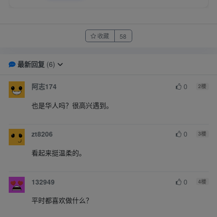
收藏
58
最新回复
(
6
)
阿志174
0
2
楼
也是华人吗？很高兴遇到。
zt8206
0
3
楼
看起来挺温柔的。
132949
0
4
楼
平时都喜欢做什么？